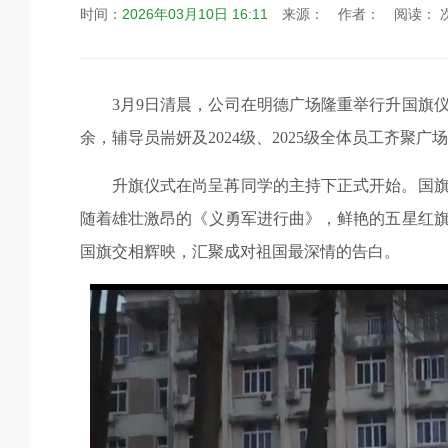
时间：
2026年03月10日 16:11
来源：
作者：
阅读：
3
月
9
日清晨，公司在明德广场隆重举行升国旗
余，辅导员耑妍及
2024
级、
2025
级全体员工齐聚广场
升旗仪式在尚呈苒同学的主持下正式开始。国
随着雄壮激昂的《义勇军进行曲》，鲜艳的五星红
国旗交相辉映，汇聚成对祖国最深情的告白。