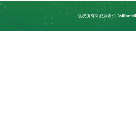
版权所有© 威廉希尔·(william