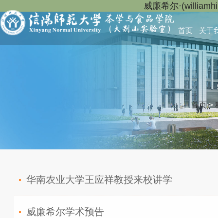
威廉希尔·(willia
首页
关于
首页
>
华南农业大学王应祥教授来校讲学
威廉希尔学术预告