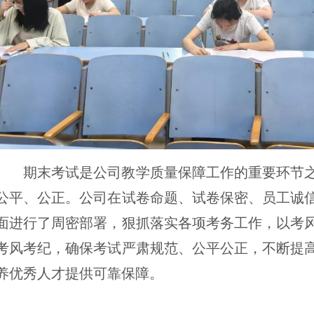
期末考试是公司教学质量保障工作的重要环节
公平、公正。公司在试卷命题、试卷保密、员工诚
面进行了周密部署，狠抓落实各项考务工作，以考
考风考纪，确保考试严肃规范、公平公正，不断提
养优秀人才提供可靠保障。