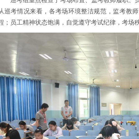
巡考组重点检查了考场布置、监考教师履职、
从巡考情况来看，各考场环境整洁规范，监考教师
程；员工精神状态饱满，自觉遵守考试纪律，考场