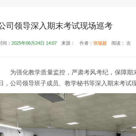
公司领导深入期末考试现场巡考
时间：
2025年06月24日 14:07
来源：
作者：
张瑞姣
阅读：
次
为强化教学质量监控，严肃考风考纪，保障期末
日，公司领导班子成员、教学秘书等深入期末考试