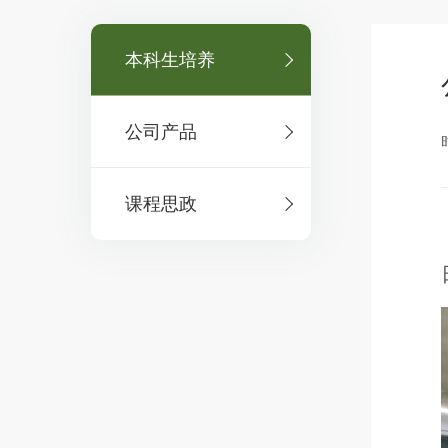
本科生培养
公司产品
课程思政