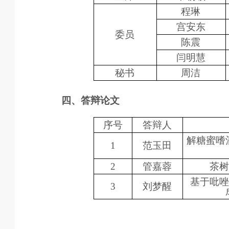
程琳
宫安东
委员
陈震
闫明慧
秘书
周洁
四、答辩论文
序号
答辩人
解糖蜜嗜
1
范玉田
2
管嘉蓉
茶
基于吡
3
刘梦醒