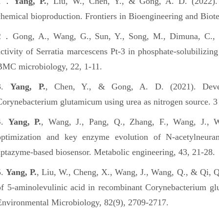
1．
Yang, P.
, Liu, W., Chen, Y., & Gong, A. D. (2022). 
chemical bioproduction. Frontiers in Bioengineering and Biot
2．Gong, A., Wang, G., Sun, Y., Song, M., Dimuna, C., G
activity of Serratia marcescens Pt-3 in phosphate-solubilizing
BMC microbiology, 22, 1-11.
3.
Yang, P.
, Chen, Y., & Gong, A. D. (2021). Deve
Corynebacterium glutamicum using urea as nitrogen source. 3 
4.
Yang, P.
, Wang, J., Pang, Q., Zhang, F., Wang, J., 
optimization and key enzyme evolution of N-acetylneuram
aptazyme-based biosensor. Metabolic engineering, 43, 21-28.
5.
Yang, P.
, Liu, W., Cheng, X., Wang, J., Wang, Q., & Qi, Q
of 5-aminolevulinic acid in recombinant Corynebacterium gl
Environmental Microbiology, 82(9), 2709-2717.