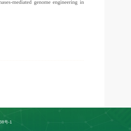
nases-mediated genome engineering in
38号-1