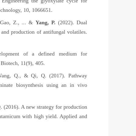
Engineering the glyoxylate cycle for
echnology, 10, 1066651.
ao, Z., ... &
Yang, P.
(2022). Dual
 and production of antifungal volatiles.
lopment of a defined medium for
Biotech, 11(9), 405.
Wang, Q., & Qi, Q. (2017). Pathway
inate biosynthesis using an in vivo
. (2016). A new strategy for production
utamicum with high yield. Applied and