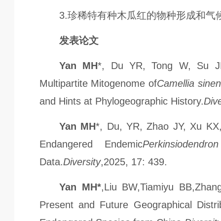
3.珍稀特有种木瓜红的物种形成和
发表论文
Yan MH
*, Du YR, Tong W, Su 
Multipartite Mitogenome of
Camellia sinen
and Hints at Phylogeographic History.
Dive
Yan MH
*, Du, YR, Zhao JY, Xu KX
Endangered Endemic
Perkinsiodendro
Data.
Diversity
,2025, 17: 439.
Yan MH
*
,Liu BW,Tiamiyu BB,Zhan
Present and Future Geographical Distrib