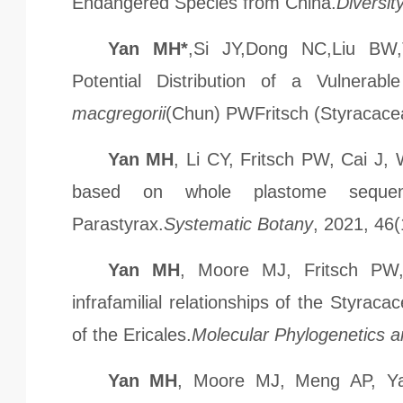
Endangered Species from China.
Diversit
Yan MH*
,Si JY,Dong NC,Liu BW
Potential Distribution of a Vulnera
macgregorii
(Chun) PWFritsch (Styracace
Yan MH
, Li CY, Fritsch PW, Cai J,
based on whole plastome sequen
Parastyrax.
Systematic Botany
, 2021, 46(
Yan MH
, Moore MJ, Fritsch PW,
infrafamilial relationships of the Styrac
of the Ericales.
Molecular Phylogenetics a
Yan MH
, Moore MJ, Meng AP, Ya