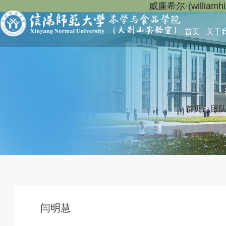
威廉希尔·(willia
首页
关于
首页
>
团
闫明慧