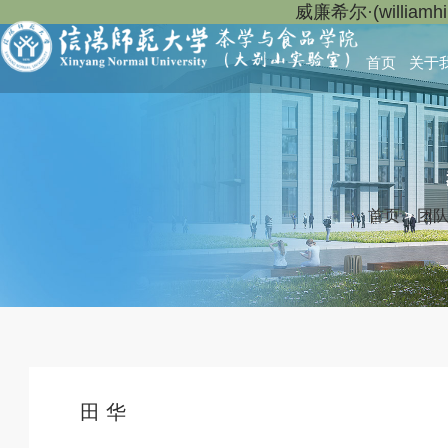
威廉希尔·(willia
首页
关于
首页
>
团
田 华