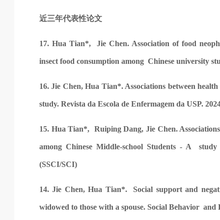
近三年代表性论文
17. Hua Tian*, Jie Chen. Association of food neophob
insect food consumption among Chinese university stu
16. Jie Chen, Hua Tian*. Associations between health a
study. Revista da Escola de Enfermagem da USP. 202
15. Hua Tian*, Ruiping Dang, Jie Chen. Association
among Chinese Middle-school Students - A study f
(SSCI/SCI)
14. Jie Chen, Hua Tian*. Social support and negat
widowed to those with a spouse. Social Behavior and P