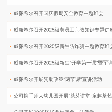
威廉希尔召开国庆假期安全教育主题班会
威廉希尔召开2025级老员工宗教知识专题讲
威廉希尔召开2025级新生防诈骗主题教育班
威廉希尔召开2025级新生“开学第一课”暨军
威廉希尔开展资助政策“两节课”宣讲活动
公司携手师大幼儿园开展“茶芽讲堂·童趣茶艺