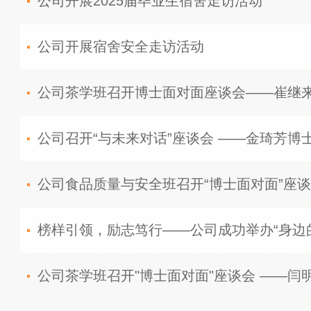
公司开展2025届毕业生宿舍走访活动
公司开展宿舍安全走访活动
公司茶学班召开博士面对面座谈会——崔继
公司召开“与未来对话”座谈会 ——金琦芳博
公司食品质量与安全班召开“博士面对面”座
榜样引领，励志笃行——公司成功举办“身边
公司茶学班召开"博士面对面"座谈会 ——